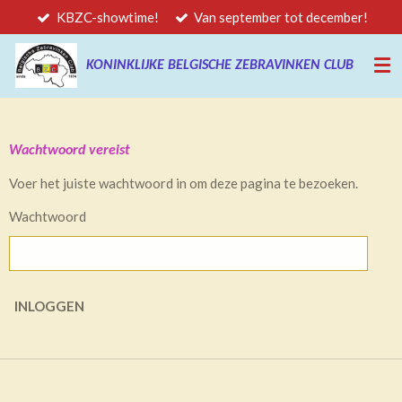
KBZC-showtime!
Van september tot december!
Ga
direct
naar
KONINKLIJKE BELGISCHE ZEBRAVINKEN CLUB
de
hoofdinhoud
Wachtwoord vereist
Voer het juiste wachtwoord in om deze pagina te bezoeken.
Wachtwoord
INLOGGEN