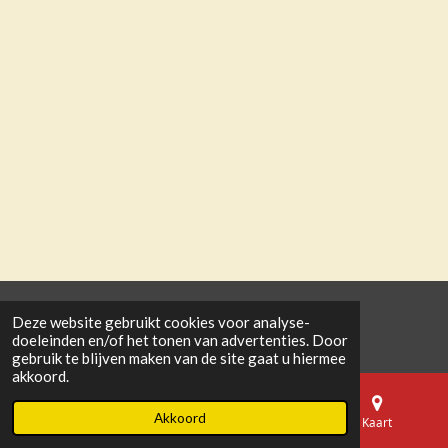
© 2023 - 2026 bzc-zebravinken.be
Deze website gebruikt cookies voor analyse-
Powered by
doeleinden en/of het tonen van advertenties. Door
JouwWeb
gebruik te blijven maken van de site gaat u hiermee
akkoord.
Akkoord
E-mailadres
Telefoonnummer
Kaart