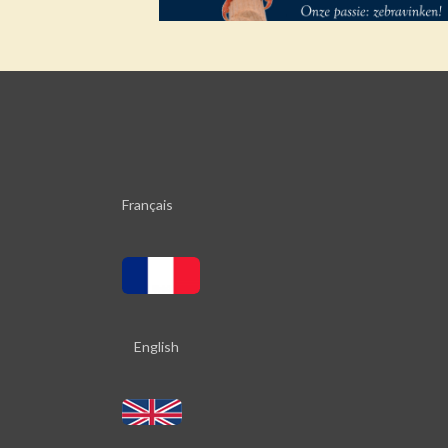
Français
English