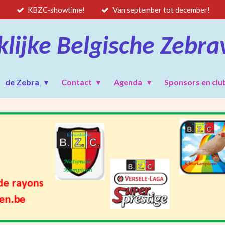
KBZC-showtime!
Van september tot december!
klijke Belgische Zebra
de Zebra
Contact
Agenda
Sponsors en clu