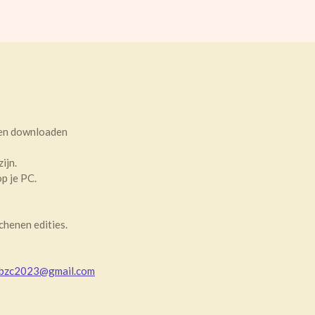
 en downloaden
ijn.
p je PC.
chenen edities.
obzc2023@gmail.com