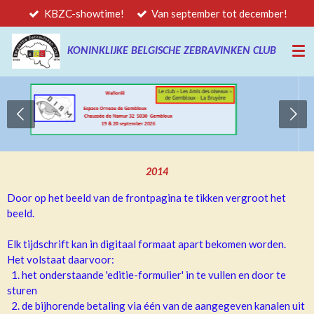
KBZC-showtime!
Van september tot december!
Ga
direct
naar
KONINKLIJKE BELGISCHE ZEBRAVINKEN CLUB
de
hoofdinhoud
2014
Door op het beeld van de frontpagina te tikken vergroot het
beeld.
Elk tijdschrift kan in digitaal formaat apart bekomen worden.
Het volstaat daarvoor:
1. het onderstaande 'editie-formulier' in te vullen en door te
sturen
2. de bijhorende betaling via één van de aangegeven kanalen uit