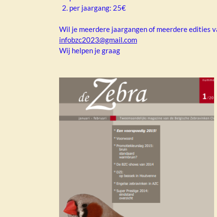
2. per jaargang: 25€
Wil je meerdere jaargangen of meerdere edities v
infobzc2023@gmail.com
Wij helpen je graag