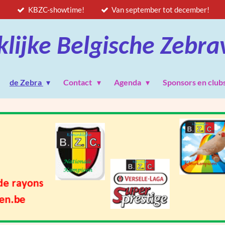
KBZC-showtime!
Van september tot december!
klijke Belgische Zebra
de Zebra
Contact
Agenda
Sponsors en club