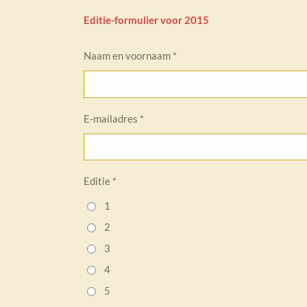
Editie-formulier voor 2015
Naam en voornaam *
E-mailadres *
Editie *
1
2
3
4
5