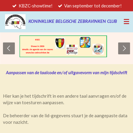
KBZC-showtime!
Van september tot december!
Ga
direct
naar
KONINKLIJKE BELGISCHE ZEBRAVINKEN CLUB
de
hoofdinhoud
Aanpassen van de taalcode en/of uitgavevorm van mijn tijdschrift
Hier kan je het tijdschrift in een andere taal aanvragen en/of de
wijze van toesturen aanpassen.
De beheerder van de lid-gegevens stuurt je de aangepaste data
voor nazicht.