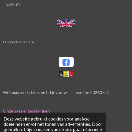
English
Facebook secretaris
Webmaster: E. Lens en L. Lievrouw version 20260727
Onze passie: zebravinken
© 2023 - 2026 bzc-zebravinken.be
Deze website gebruikt cookies voor analyse-
Powered by
doeleinden en/of het tonen van advertenties. Door
JouwWeb
gebruik te blijven maken van de site gaat u hiermee